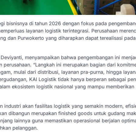
ategi bisnisnya di tahun 2026 dengan fokus pada pengemba
emperluas layanan logistik terintegrasi. Perusahaan meren
ng dan Purwokerto yang diharapkan dapat terealisasi pada
i Deviyanti, menyampaikan bahwa pengembangan ini menja
an perusahaan. “Langkah ini merupakan bagian dari komitm
gam, mulai dari distribusi, layanan pra-purna, hingga laya
pergudangan, KAI Logistik tidak hanya berperan sebagai pe
g dalam ekosistem logistik nasional yang mampu memberikan 
ndustri akan fasilitas logistik yang semakin modern, efisi
akan dibangun merupakan finished goods untuk gudang ma
nunjang lainnya guna memastikan operasional berjalan optim
uhkan pelanggan.