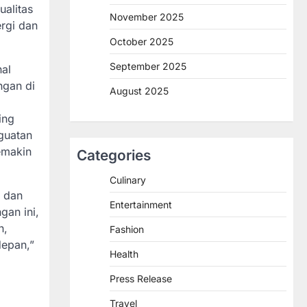
ualitas
November 2025
rgi dan
October 2025
September 2025
al
ngan di
August 2025
ing
nguatan
emakin
Categories
Culinary
 dan
Entertainment
an ini,
n,
Fashion
depan,”
Health
Press Release
Travel