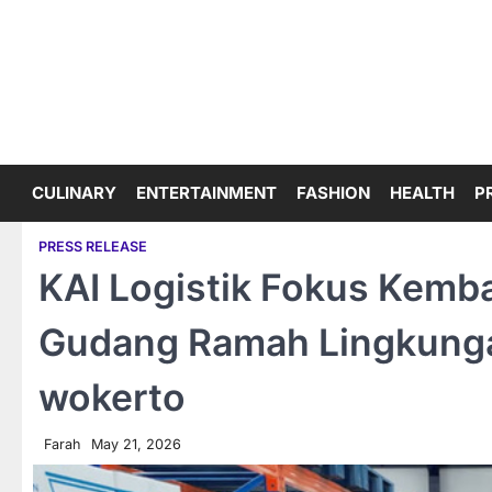
Skip
to
content
CULINARY
ENTERTAINMENT
FASHION
HEALTH
P
PRESS RELEASE
KAI Logistik Fokus Kemb
Gudang Ramah Lingkunga
wokerto
Farah
May 21, 2026