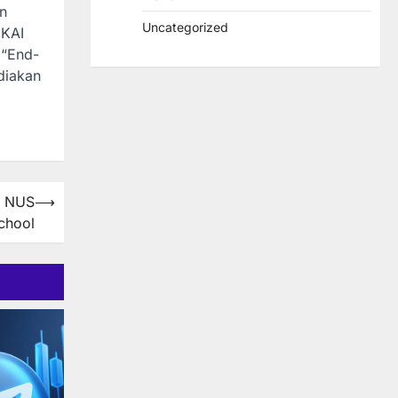
an
Uncategorized
 KAI
i “End-
diakan
m NUS
⟶
chool