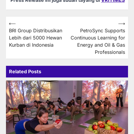
Press Release ini juga sudah tayang di
VRITIMES
Post
⟵
⟶
BRI Group Distribusikan
PetroSync Supports
navigation
Lebih dari 5000 Hewan
Continuous Learning for
Kurban di Indonesia
Energy and Oil & Gas
Professionals
Related Posts