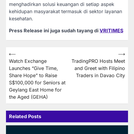
menghadirkan solusi keuangan di setiap aspek
kehidupan masyarakat termasuk di sektor layanan
kesehatan.
Press Release ini juga sudah tayang di
VRITIMES
Post
⟵
⟶
Watch Exchange
TradingPRO Hosts Meet
navigation
Launches “Give Time,
and Greet with Filipino
Share Hope” to Raise
Traders in Davao City
S$100,000 for Seniors at
Geylang East Home for
the Aged (GEHA)
Related Posts