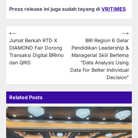
Press release ini juga sudah tayang di
VRITIMES
Post
⟵
⟶
Jumat Berkah RTD X
BRI Region 6 Gelar
navigation
DIAMOND Fair Dorong
Pendidikan Leadership &
Transaksi Digital BRImo
Managerial Skill Bertema
dan QRIS
“Data Analysis Using
Data For Better Individual
Decision”
Related Posts