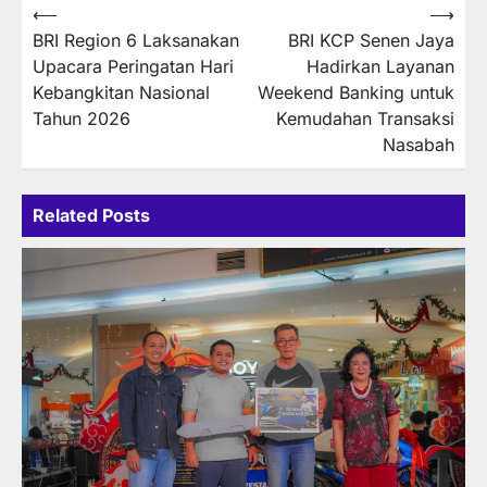
Post
⟵
⟶
BRI Region 6 Laksanakan
BRI KCP Senen Jaya
navigation
Upacara Peringatan Hari
Hadirkan Layanan
Kebangkitan Nasional
Weekend Banking untuk
Tahun 2026
Kemudahan Transaksi
Nasabah
Related Posts