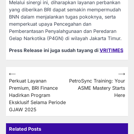
Melalui sinergi ini, diharapkan layanan perbankan
yang diberikan BRI dapat semakin mempermudah
BNN dalam menjalankan tugas pokoknya, serta
memperkuat upaya Pencegahan dan
Pemberantasan Penyalahgunaan dan Peredaran
Gelap Narkotika (P4GN) di wilayah Jakarta Timur.
Press Release ini juga sudah tayang di
VRITIMES
Post
⟵
⟶
Perkuat Layanan
PetroSync Training: Your
navigation
Premium, BRI Finance
ASME Mastery Starts
Hadirkan Program
Here
Eksklusif Selama Periode
GJAW 2025
Related Posts