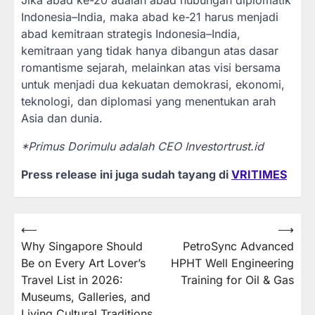
Indonesia–India, maka abad ke-21 harus menjadi
abad kemitraan strategis Indonesia–India,
kemitraan yang tidak hanya dibangun atas dasar
romantisme sejarah, melainkan atas visi bersama
untuk menjadi dua kekuatan demokrasi, ekonomi,
teknologi, dan diplomasi yang menentukan arah
Asia dan dunia.
*Primus Dorimulu adalah CEO Investortrust.id
Press release ini juga sudah tayang di
VRITIMES
Post
⟵
⟶
Why Singapore Should
PetroSync Advanced
navigation
Be on Every Art Lover’s
HPHT Well Engineering
Travel List in 2026:
Training for Oil & Gas
Museums, Galleries, and
Living Cultural Traditions