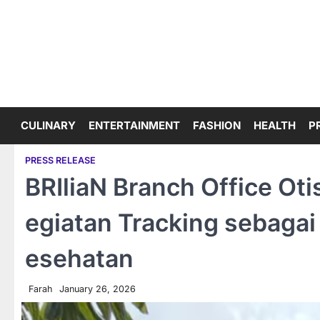
Skip
to
content
CULINARY
ENTERTAINMENT
FASHION
HEALTH
P
PRESS RELEASE
BRIliaN Branch Office Oti
egiatan Tracking sebagai
esehatan
Farah
January 26, 2026