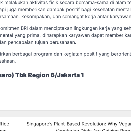
tuk melakukan aktivitas fisik secara bersama-sama di alam t
api juga memberikan dampak positif bagi kesehatan mental.
bersamaan, kekompakan, dan semangat kerja antar karyawan
 komitmen BRI dalam menciptakan lingkungan kerja yang seh
n mental yang prima, diharapkan karyawan dapat memberikan
an pencapaian tujuan perusahaan.
irkan berbagai program dan kegiatan positif yang berorient
sahaan.
ero) Tbk Region 6/Jakarta 1
fice
Singapore’s Plant-Based Revolution: Why Vega
gan
Vegetarian Diets Are Gaining Popu