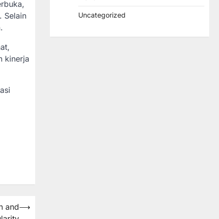
erbuka,
Uncategorized
 Selain
.
at,
 kinerja
asi
n and
⟶
larity