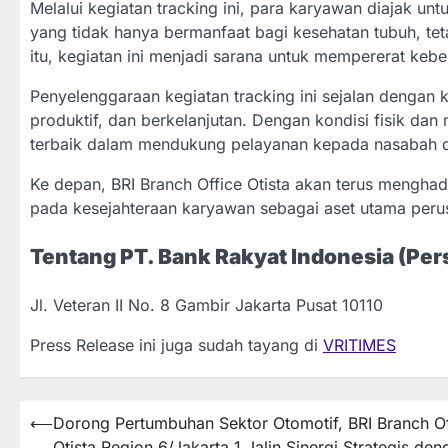
Melalui kegiatan tracking ini, para karyawan diajak un
yang tidak hanya bermanfaat bagi kesehatan tubuh, tet
itu, kegiatan ini menjadi sarana untuk mempererat ke
Penyelenggaraan kegiatan tracking ini sejalan dengan
produktif, dan berkelanjutan. Dengan kondisi fisik da
terbaik dalam mendukung pelayanan kepada nasabah d
Ke depan, BRI Branch Office Otista akan terus menghad
pada kesejahteraan karyawan sebagai aset utama peru
Tentang PT. Bank Rakyat Indonesia (Pers
Jl. Veteran II No. 8 Gambir Jakarta Pusat 10110
Press Release ini juga sudah tayang di
VRITIMES
Post
⟵
Dorong Pertumbuhan Sektor Otomotif, BRI Branch Of
Otista Region 6/Jakarta 1 Jalin Sinergi Strategis den