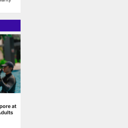
ore at
dults